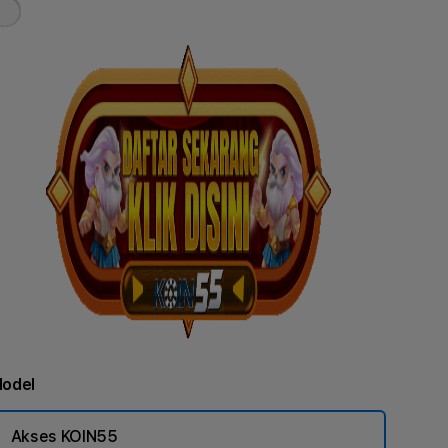
odel
Akses KOIN55