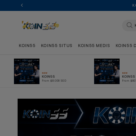
K
KOIN55
KOIN55 SITUS
KOIN55 MEDIS
KOIN55 
NEW
NEW
KOIN55
KOIN55
From $8.008 SGD
From $80
Skip to
product
information