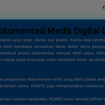
in
modal
okumentasi Medis Digital 
ital yang cepat, akurat, dan praktis. Kelola data keseha
al telah membawa perubahan besar dalam dunia pelayan
membuat proses dokumentasi menjadi lebih cepat, efisie
s digital yang dirancang untuk membantu klinik, puskes
an pengalaman dokumentasi medis yang lebih praktis den
ecepatan akses, KOIN55 juga mengutamakan keamanan da
isasi layanan kesehatan, KOIN55 terus menjadi pilihan 