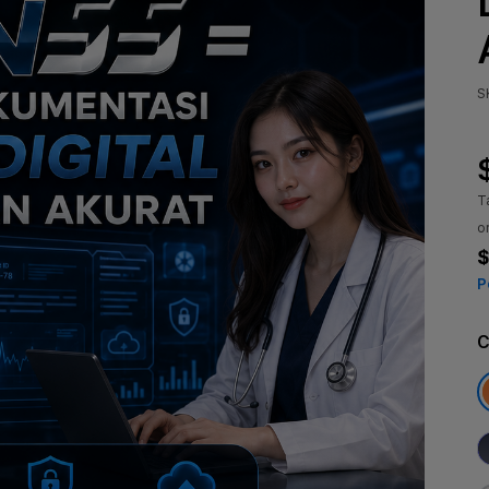
S
T
o
$
P
C