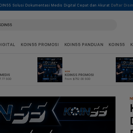
OIN55 Solusi Dokumentasi Medis Digital Cepat dan Akurat
Daftar Disin
DIGITAL
KOIN55 PROMOSI
KOIN55 PANDUAN
KOIN55
NEW
 MEDIS
KOIN55 PROMOSI
7.77 SGD
From $752.00 SGD
N