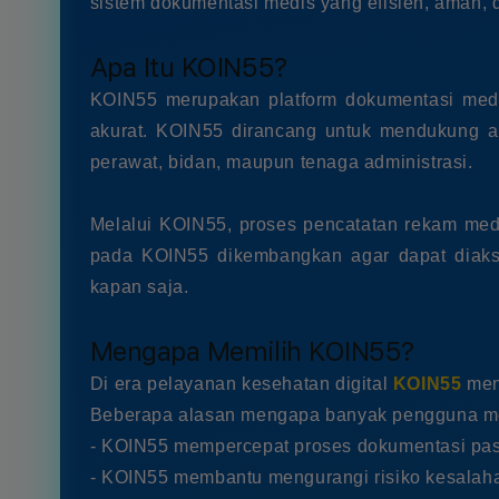
sistem dokumentasi medis yang efisien, aman, 
Apa Itu KOIN55?
KOIN55 merupakan platform dokumentasi medis
akurat. KOIN55 dirancang untuk mendukung ak
perawat, bidan, maupun tenaga administrasi.
Melalui KOIN55, proses pencatatan rekam medis
pada KOIN55 dikembangkan agar dapat diakse
kapan saja.
Mengapa Memilih KOIN55?
Di era pelayanan kesehatan digital
KOIN55
mena
Beberapa alasan mengapa banyak pengguna me
- KOIN55 mempercepat proses dokumentasi pas
- KOIN55 membantu mengurangi risiko kesalaha