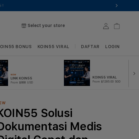
i !
Select your store
Log in
Cart
KOIN55 BONUS
KOIN55 VIRAL
DAFTAR
LOGIN
NEW
KOIN55 VIRAL
LINK KOIN55
From $1285.00 SGD
From $888 USD
EW
KOIN55 Solusi
Dokumentasi Medis