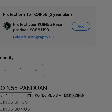
Protection+ for KOIN55 (2 year plan)
Protect your KOIN55 Resmi
Add
Add
product.
$888 USD
Apple
Pelajari Selengkapnya
Care
uantity
Decrease
Increase
quantity
quantity
for
for
KOIN55 PANDUAN
KOIN55
KOIN55
Solusi
Solusi
LINK KOIN55
Dokumentasi
Dokumentasi
OIN55 SITUS
Medis
Medis
Digital
Digital
OIN55 BONUS