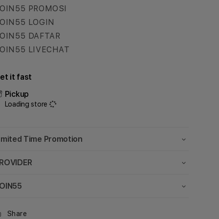
Cepat
Cepat
OIN55 PROMOSI
dan
dan
OIN55 LOGIN
Akurat
Akurat
OIN55 DAFTAR
OIN55 LIVECHAT
et it fast
Pickup
Loading store
imited Time Promotion
ROVIDER
OIN55
Share