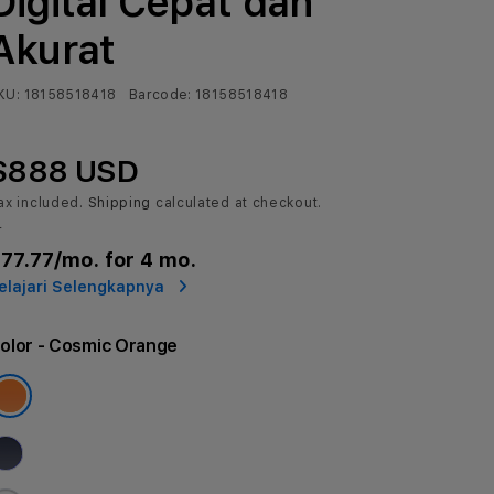
Digital Cepat dan
Akurat
KU:
18158518418
Barcode:
18158518418
$888 USD
ax included.
Shipping
calculated at checkout.
r
77.77
/mo. for 4 mo.
elajari Selengkapnya
olor
- Cosmic Orange